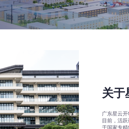
关于
广东星云开
目前，活跃
于国家专精