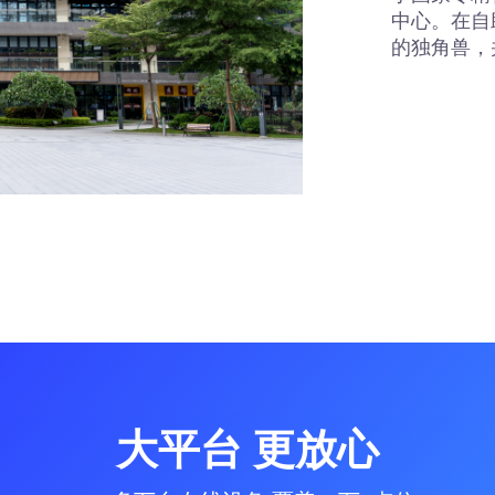
中心。在自
的独角兽，
大平台 更放心