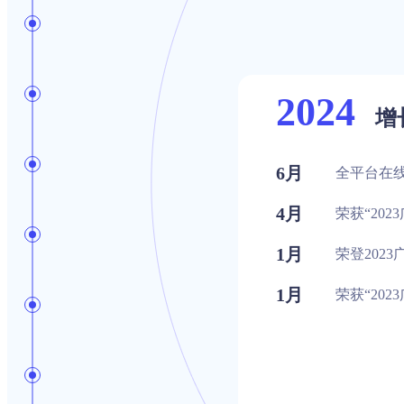
2024
增
6月
全平台在线
4月
荣获“20
1月
荣登202
1月
荣获“202