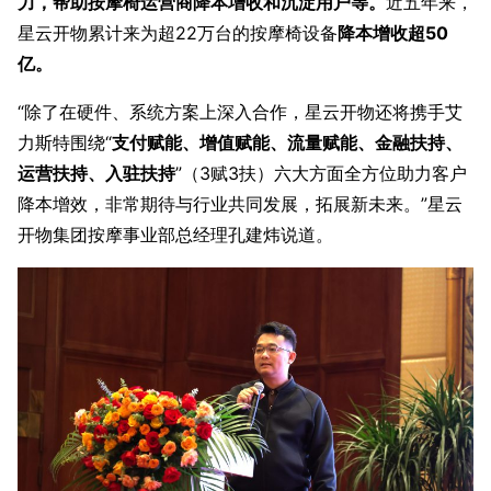
力，帮助按摩椅运营商降本增收和沉淀用户等。
近五年来，
星云开物累计来为超22万台的按摩椅设备
降本增收超50
亿。
“除了在硬件、系统方案上深入合作，星云开物还将携手艾
力斯特围绕“
支付赋能、增值赋能、流量赋能、金融扶持、
运营扶持、入驻扶持
”（3赋3扶）六大方面全方位助力客户
降本增效，非常期待与行业共同发展，拓展新未来。”星云
开物集团按摩事业部总经理孔建炜说道。