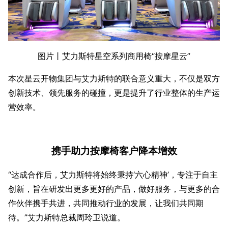
图片丨艾力斯特星空系列商用椅“按摩星云”
本次星云开物集团与艾力斯特的联合意义重大，不仅是双方
创新技术、领先服务的碰撞，更是提升了行业整体的生产运
营效率。
携手助力按摩椅客户降本增效
“达成合作后，艾力斯特将始终秉持‘六心精神’，专注于自主
创新，旨在研发出更多更好的产品，做好服务，与更多的合
作伙伴携手共进，共同推动行业的发展，让我们共同期
待。”艾力斯特总裁周玲卫说道。