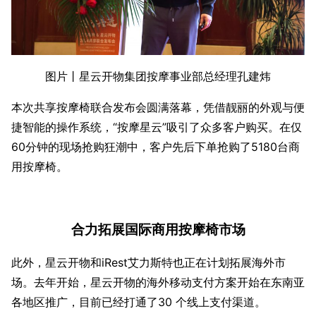
图片丨星云开物集团按摩事业部总经理孔建炜
本次共享按摩椅联合发布会圆满落幕，凭借靓丽的外观与便
捷智能的操作系统，“按摩星云”吸引了众多客户购买。在仅
60分钟的现场抢购狂潮中，客户先后下单抢购了5180台商
用按摩椅。
合力拓展国际商用按摩椅市场
此外，星云开物和iRest艾力斯特也正在计划拓展海外市
场。去年开始，星云开物的海外移动支付方案开始在东南亚
各地区推广，目前已经打通了30 个线上支付渠道。