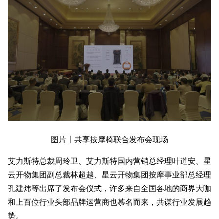
图片丨共享按摩椅联合发布会现场
艾力斯特总裁周玲卫、艾力斯特国内营销总经理叶道安、星
云开物集团副总裁林超越、星云开物集团按摩事业部总经理
孔建炜等出席了发布会仪式，许多来自全国各地的商界大咖
和上百位行业头部品牌运营商也慕名而来，共谋行业发展趋
势。