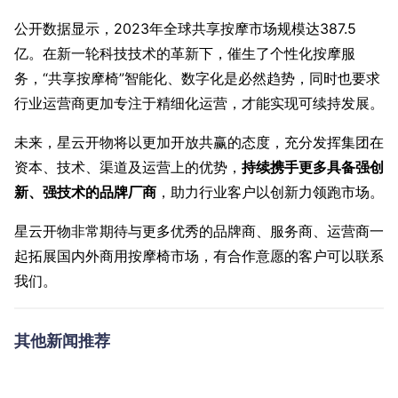
公开数据显示，2023年全球共享按摩市场规模达387.5
亿。在新一轮科技技术的革新下，催生了个性化按摩服
务，“共享按摩椅”智能化、数字化是必然趋势，同时也要求
行业运营商更加专注于精细化运营，才能实现可续持发展。
未来，星云开物将以更加开放共赢的态度，充分发挥集团在
资本、技术、渠道及运营上的优势，
持续携手更多具备强创
新、强技术的品牌厂商
，助力行业客户以创新力领跑市场。
星云开物非常期待与更多优秀的品牌商、服务商、运营商一
起拓展国内外商用按摩椅市场，有合作意愿的客户可以联系
我们。
其他新闻推荐